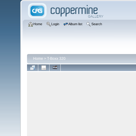
Home
Login
Album list
Search
Home
>
T-Boxx 320